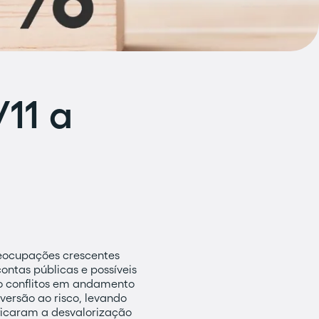
11 a
reocupações crescentes
ontas públicas e possíveis
mo conflitos em andamento
ersão ao risco, levando
ificaram a desvalorização