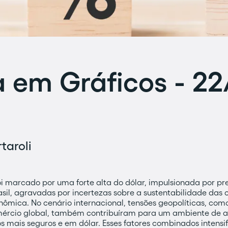
em Gráficos - 22/
taroli
oi marcado por uma forte alta do dólar, impulsionada por p
asil, agravadas por incertezas sobre a sustentabilidade das c
ômica. No cenário internacional, tensões geopolíticas, co
mércio global, também contribuíram para um ambiente de av
os mais seguros e em dólar. Esses fatores combinados intens