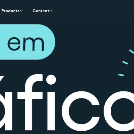
Products
Content