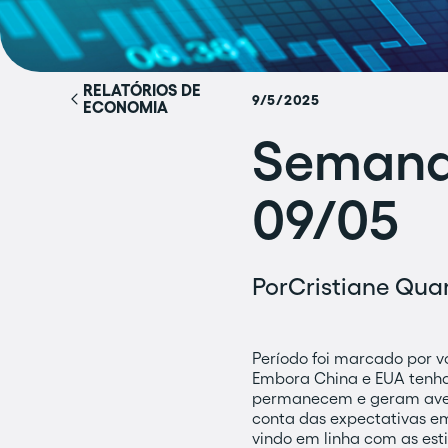
RELATÓRIOS DE
9/5/2025
ECONOMIA
Semana 
09/05
Por
Cristiane Quar
Período foi marcado por vo
Embora China e EUA tenha
permanecem e geram avers
conta das expectativas em
vindo em linha com as est