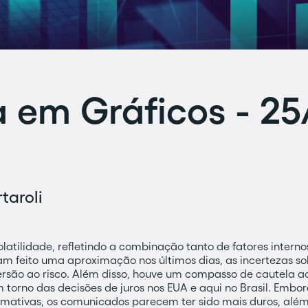
em Gráficos - 25
taroli
latilidade, refletindo a combinação tanto de fatores interno
m feito uma aproximação nos últimos dias, as incertezas s
ão ao risco. Além disso, houve um compasso de cautela a
 torno das decisões de juros nos EUA e aqui no Brasil. Embo
imativas, os comunicados parecem ter sido mais duros, além