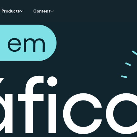
Products
Content