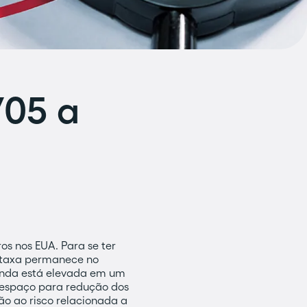
/05 a
s nos EUA. Para se ter
a taxa permanece no
ainda está elevada em um
 espaço para redução dos
o ao risco relacionada a