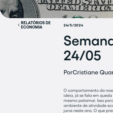
RELATÓRIOS DE
24/5/2024
ECONOMIA
Semana 
24/05
Por
Cristiane Quar
O comportamento da nossa
ideia, já se fala em qued
mesmo patamar. Isso porq
ambiente de atividade ec
juros neste ano. O que pr