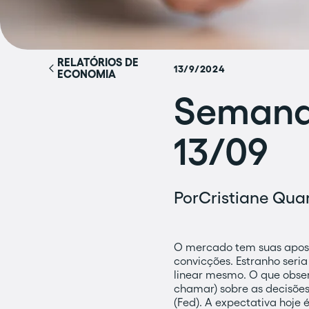
RELATÓRIOS DE
13/9/2024
ECONOMIA
Semana 
13/09
Por
Cristiane Quar
O mercado tem suas apost
convicções. Estranho seria
linear mesmo. O que obser
chamar) sobre as decisões
(Fed). A expectativa hoje é