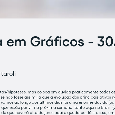
em Gráficos - 30
taroli
as/hipóteses, mas coloca em dúvida praticamente todos os 
 se não fosse assim, já que a evolução dos principais ativos
vamos ao longo dos últimos dias foi uma enorme dúvida (ou 
 que estão por vir na próxima semana, tanto aqui no Brasil
 de que haverá alta de juros aqui e queda por lá – e isso, em 