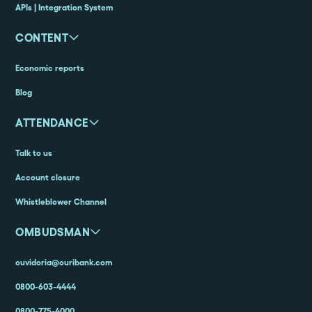
APIs | Integration System
CONTENT
Economic reports
Blog
ATTENDANCE
Talk to us
Account closure
Whistleblower Channel
OMBUDSMAN
ouvidoria@ouribank.com
0800-603-4444
0800-775-4000