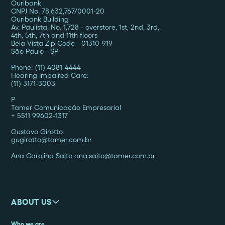
Ouribank
CNPJ No. 78,632,767/0001-20
Ouribank Building
Av. Paulista, No. 1,728 - overstore, 1st, 2nd, 3rd,
4th, 5th, 7th and 11th floors
Bela Vista Zip Code - 01310-919
São Paulo - SP
Phone: (11) 4081-4444
Hearing Impaired Care:
(11) 3171-3003
P
Tamer Comunicação Empresarial
+ 5511 99602-1317
Gustavo Girotto
gugirotto@tamer.com.br
Ana Carolina Saito ana.saito@tamer.com.br
ABOUT US
Who we are