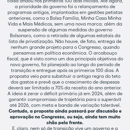
coisa andou nos primeiros 100 dias iniciais. Até agora,
a prioridade do governo foi o relançamento de
programas antigos, implantados em gestões petistas
anteriores, como o Bolsa Família, Minha Casa Minha
Vida e Mais Médicos, sem uma nova marca; além da
suspensão de algumas medidas do governo
Bolsonaro, como a retirada de algumas estatais da
lista de privatização. Não houve, de fato, entrega de
nenhum grande projeto para o Congresso, quando
pensamos em política econômica. O arcabouço
fiscal, que é visto como um dos principais objetivos do
novo governo, foi planejado ao longo do período de
transição e entregue após os primeiros 100 dias. A
proposta veio para substituir a antiga regra do teto
dos gastos e prevê que o crescimento de despesas
deverá ser limitado a 70% da receita do ano anterior.
A ideia é zerar o déficit primário já em 2024, além de
garantir compromisso de trajetória para o superávit
até 2026, com meta e banda de variação tolerável.
Contudo, a proposta ainda passará por discussão e
aprovação no Congresso, ou seja, ainda tem muito
chão pela frente.
E, claro, nem só de transição vive um governo e a