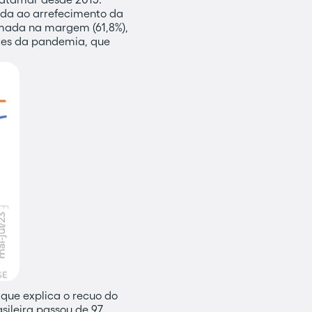
ada ao arrefecimento da
omada na margem (61,8%),
ntes da pandemia, que
 que explica o recuo do
sileira passou de 97