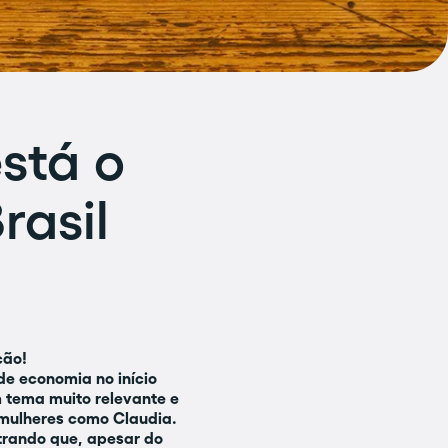
stá o
rasil
ção!
de economia no início
m tema muito relevante e
mulheres como Claudia.
trando que, apesar do