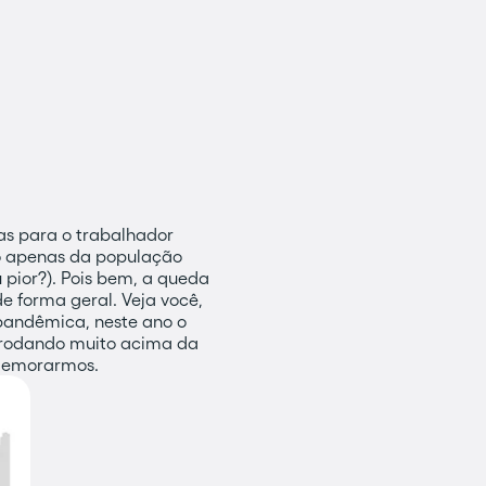
as para o trabalhador
ho apenas da população
pior?). Pois bem, a queda
forma geral. Veja você,
apandêmica, neste ano o
 rodando muito acima da
omemorarmos.