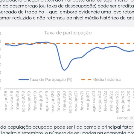
a de desemprego (ou taxa de desocupação) pode ser credit
mercado de trabalho – que, embora evidencie uma leve ret
mar reduzido e não retornou ao nível médio histórico de a
 da população ocupada pode ser lida como o principal fator
 janeiro e setembro, o número de ocupados na economia bra