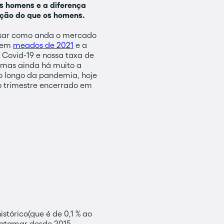
s homens e a diferença
ação do que os homens.
isar como anda o mercado
a em
meados de 2021
e a
 Covid-19 e nossa taxa de
 mas ainda há muito a
ao longo da pandemia, hoje
o trimestre encerrado em
tórico(que é de 0,1 % ao
patamar desde 2015.