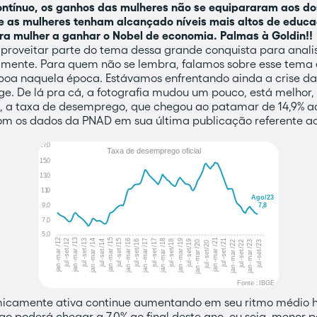
ntínuo, os ganhos das mulheres não se equipararam aos do
e as mulheres tenham alcançado níveis mais altos de educ
eira mulher a ganhar o Nobel de economia. Palmas à Goldin!!
roveitar parte do tema dessa grande conquista para anal
ualmente. Para quem não se lembra, falamos sobre esse tem
 boa naquela época. Estávamos enfrentando ainda a crise da
. De lá pra cá, a fotografia mudou um pouco, está melhor,
ia, a taxa de desemprego, que chegou ao patamar de 14,9% 
com os dados da PNAD em sua última publicação referente a
camente ativa continue aumentando em seu ritmo médio his
o poderá chegar a 7,0% ao final deste ano, ou seja, menor 