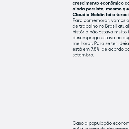
crescimento econômico co
ainda persiste, mesmo qu
Claudia Goldin foi a terc
Para comemorar, vamos ap
de trabalho no Brasil at
história não estava muito
desemprego estava no auge
melhorar. Para se ter ide
está em 7,8%, de acordo 
setembro.
Caso a população economi
mês), a taxa de desempreg