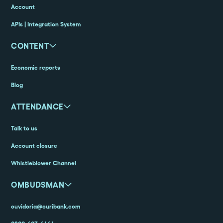
Account
APIs | Integration System
CONTENT
Economic reports
Blog
ATTENDANCE
Talk to us
Account closure
Whistleblower Channel
OMBUDSMAN
ouvidoria@ouribank.com