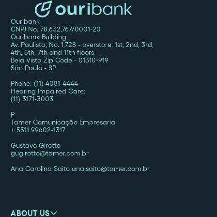
Ouribank
CNPJ No. 78,632,767/0001-20
Ouribank Building
Av. Paulista, No. 1,728 - overstore, 1st, 2nd, 3rd,
4th, 5th, 7th and 11th floors
Bela Vista Zip Code - 01310-919
São Paulo - SP
Phone: (11) 4081-4444
Hearing Impaired Care:
(11) 3171-3003
P
Tamer Comunicação Empresarial
+ 5511 99602-1317
Gustavo Girotto
gugirotto@tamer.com.br
Ana Carolina Saito ana.saito@tamer.com.br
ABOUT US