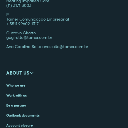
Hearing Impaired Care:
(11) 3171-3003
P
Tamer Comunicação Empresarial
+ 5511 99602-1317
Gustavo Girotto
gugirotto@tamer.com.br
Ana Carolina Saito ana.saito@tamer.com.br
ABOUT US
Who we are
Work with us
Be a partner
Ouribank documents
Account closure