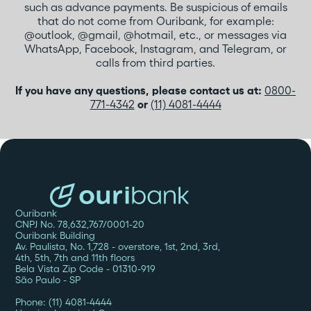
such as advance payments. Be suspicious of emails
that do not come from Ouribank, for example:
@outlook, @gmail, @hotmail, etc., or messages via
WhatsApp, Facebook, Instagram, and Telegram, or
calls from third parties.
If you have any questions, please contact us at:
0800-
771-4342
or
(11) 4081-4444
Ouribank
CNPJ No. 78,632,767/0001-20
Ouribank Building
Av. Paulista, No. 1,728 - overstore, 1st, 2nd, 3rd,
4th, 5th, 7th and 11th floors
Bela Vista Zip Code - 01310-919
São Paulo - SP
Phone: (11) 4081-4444