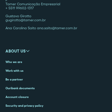
P
Tamer Comunicação Empresarial
+ 5511 99602-1317
Gustavo Girotto
gugirotto@tamer.com.br
Ana Carolina Saito ana.saito@tamer.com.br
ABOUT US
Who we are
Work with us
Be a partner
Ouribank documents
Account closure
Security and privacy policy