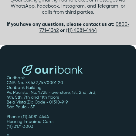
WhatsApp, Facebook, Instagram, and Telegram, or
calls from third parties.
If you have any questions, please contact us at:
0800-
771-4342
or
(11) 4081-4444
Ouribank
CNPJ No. 78,632,767/0001-20
Ouribank Building
Av. Paulista, No. 1,728 - overstore, 1st, 2nd, 3rd,
4th, 5th, 7th and 11th floors
Bela Vista Zip Code - 01310-919
São Paulo - SP
Phone: (11) 4081-4444
Hearing Impaired Care:
(11) 3171-3003