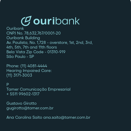
Ouribank
CNPJ No. 78,632,767/0001-20
Ouribank Building
Av. Paulista, No. 1,728 - overstore, 1st, 2nd, 3rd,
4th, 5th, 7th and 11th floors
Bela Vista Zip Code - 01310-919
São Paulo - SP
Phone: (11) 4081-4444
Hearing Impaired Care:
(11) 3171-3003
P
Tamer Comunicação Empresarial
+ 5511 99602-1317
Gustavo Girotto
gugirotto@tamer.com.br
Ana Carolina Saito ana.saito@tamer.com.br