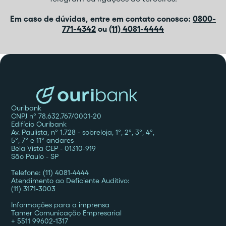
Em caso de dúvidas, entre em contato conosco:
0800-
771-4342
ou
(11) 4081-4444
Ouribank
CNPJ nº 78.632.767/0001-20
Edifício Ouribank
Av. Paulista, nº 1.728 - sobreloja, 1º, 2º, 3º, 4º,
5º, 7º e 11º andares
Bela Vista CEP - 01310-919
São Paulo - SP
Telefone: (11) 4081-4444
Atendimento ao Deficiente Auditivo:
(11) 3171-3003
Informações para a imprensa
Tamer Comunicação Empresarial
+ 5511 99602-1317