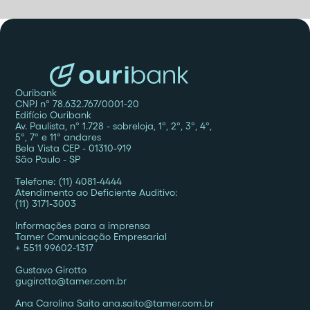
Ouribank
CNPJ nº 78.632.767/0001-20
Edifício Ouribank
Av. Paulista, nº 1.728 - sobreloja, 1º, 2º, 3º, 4º,
5º, 7º e 11º andares
Bela Vista CEP - 01310-919
São Paulo - SP
Telefone: (11) 4081-4444
Atendimento ao Deficiente Auditivo:
(11) 3171-3003
Informações para a imprensa
Tamer Comunicação Empresarial
+ 5511 99602-1317
Gustavo Girotto
gugirotto@tamer.com.br
Ana Carolina Saito ana.saito@tamer.com.br