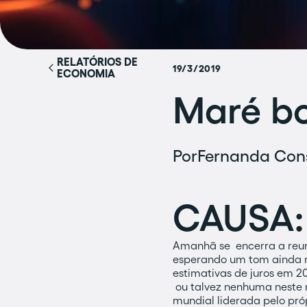
RELATÓRIOS DE
19/3/2019
ECONOMIA
Maré b
Por
Fernanda Con
CAUSA:
Amanhã se encerra a reun
esperando um tom ainda ma
estimativas de juros em 
ou talvez nenhuma neste
mundial liderada pelo pró