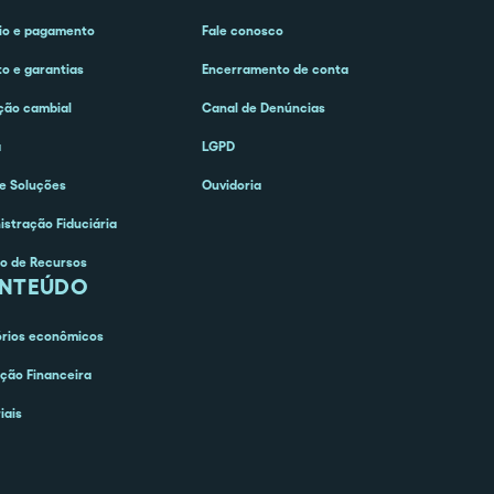
o e pagamento
Fale conosco
to e garantias
Encerramento de conta
ção cambial
Canal de Denúncias
a
LGPD
e Soluções
Ouvidoria
istração Fiduciária
o de Recursos
NTEÚDO
órios econômicos
ção Financeira
iais