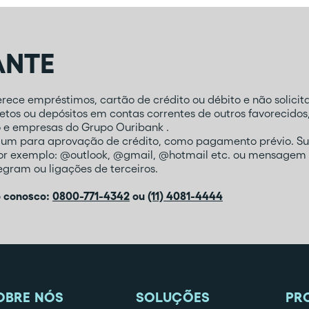
ANTE
ece empréstimos, cartão de crédito ou débito e não solicita
tos ou depósitos em contas correntes de outros favorecidos
o e empresas do Grupo Ouribank .
mum para aprovação de crédito, como pagamento prévio. Su
por exemplo: @outlook, @gmail, @hotmail etc. ou mensagem 
gram ou ligações de terceiros.
o conosco:
0800-771-4342
ou
(11) 4081-4444
OBRE NÓS
SOLUÇÕES
PR