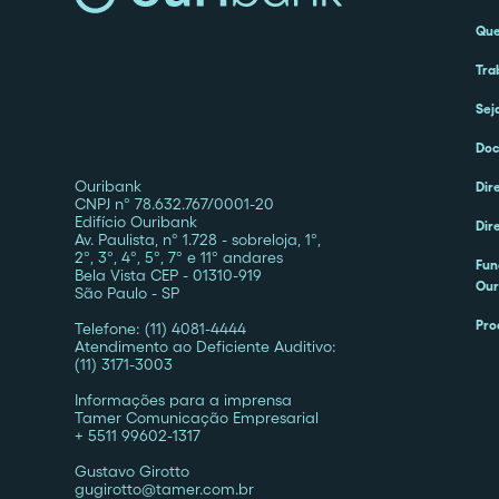
Qu
Tra
Sej
Doc
Ouribank
Dir
CNPJ nº 78.632.767/0001-20
Edifício Ouribank
Dir
Av. Paulista, nº 1.728 - sobreloja, 1º,
2º, 3º, 4º, 5º, 7º e 11º andares
Fun
Bela Vista CEP - 01310-919
Our
São Paulo - SP
Pro
Telefone: (11) 4081-4444
Atendimento ao Deficiente Auditivo:
(11) 3171-3003
Informações para a imprensa
Tamer Comunicação Empresarial
+ 5511 99602-1317
Gustavo Girotto
gugirotto@tamer.com.br