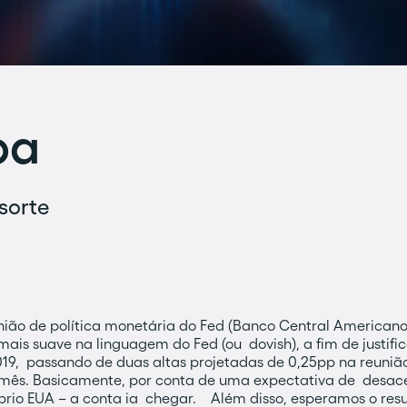
oa
sorte
ião de política monetária do Fed (Banco Central Americano
is suave na linguagem do Fed (ou dovish), a fim de justifi
2019, passando de duas altas projetadas de 0,25pp na reun
 mês. Basicamente, por conta de uma expectativa de desa
prio EUA – a conta ia chegar. Além disso, esperamos o resu