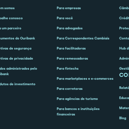
em somos
Para empresas
Câmbi
balhe conosco
Para você
Crédi
a um parceiro
Para advogados
Prote
umentos do Ouribank
Para Correspondentes Cambiais
Cont
etivas de segurança
Para facilitadoras
Hub d
etivas de privacidade
Para remessadoras
Admin
dos administrados pelo
Para fintechs
Gestã
CO
ibank
Para marketplaces e e-commerces
dutos de investimento
Relat
Para corretoras
Educa
Para agências de turismo
Mater
Para bancos e instituições
financeiras
Blog