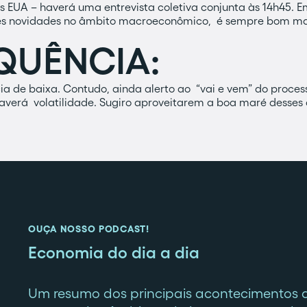
os EUA – haverá uma entrevista coletiva conjunta às 14h45. 
des novidades no âmbito macroeconômico, é sempre bom m
QUÊNCIA:
a de baixa. Contudo, ainda alerto ao “vai e vem” do proce
averá volatilidade. Sugiro aproveitarem a boa maré desses 
OUÇA NOSSO PODCAST!
Economia do dia a dia
Um resumo dos principais acontecimentos 