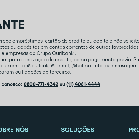
ANTE
ece empréstimos, cartão de crédito ou débito e não solicita
tos ou depósitos em contas correntes de outros favorecidos
o e empresas do Grupo Ouribank .
mum para aprovação de crédito, como pagamento prévio. Su
por exemplo: @outlook, @gmail, @hotmail etc. ou mensagem 
gram ou ligações de terceiros.
o conosco:
0800-771-4342
ou
(11) 4081-4444
OBRE NÓS
SOLUÇÕES
PR