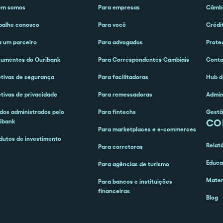
em somos
Para empresas
Câmbi
balhe conosco
Para você
Crédi
a um parceiro
Para advogados
Prote
umentos do Ouribank
Para Correspondentes Cambiais
Cont
etivas de segurança
Para facilitadoras
Hub d
etivas de privacidade
Para remessadoras
Admin
dos administrados pelo
Para fintechs
Gestã
CO
ibank
Para marketplaces e e-commerces
dutos de investimento
Relat
Para corretoras
Educa
Para agências de turismo
Mater
Para bancos e instituições
financeiras
Blog