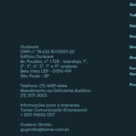
Qu
Tra
Sej
Doc
Ouribank
Dir
CNPJ nº 78.632.767/0001-20
Edifício Ouribank
Dir
Av. Paulista, nº 1.728 - sobreloja, 1º,
2º, 3º, 4º, 5º, 7º e 11º andares
Fun
Bela Vista CEP - 01310-919
Our
São Paulo - SP
Pro
Telefone: (11) 4081-4444
Atendimento ao Deficiente Auditivo:
(11) 3171-3003
Informações para a imprensa
Tamer Comunicação Empresarial
+ 5511 99602-1317
Gustavo Girotto
gugirotto@tamer.com.br