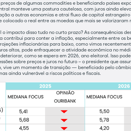
os preços de algumas commodities e beneficiando países expo
tral manteve uma postura cautelosa, com juros ainda eleva
lação a outras economias e atrai fluxo de capital estrangeir
e colocado o real entre as moedas que mais se valorizaram 
 o impacto disso tudo no curto prazo? As consequências de
a contribui para conter a inflação, especialmente entre os b
rojeções inflacionárias para baixo, como vimos recentemente
ros altos, pode enfraquecer a atividade econômica no médi
se deteriorar, como se espera em 2026, ano eleitoral. Isso pod
ssões sobre preços e juros no futuro – o presidente que ass
to, vive um momento de transição — beneficiado pelo câmbio
s ainda vulnerável a riscos políticos e fiscais.