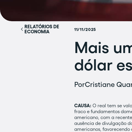
RELATÓRIOS DE
11/11/2025
ECONOMIA
Mais um
dólar e
Por
Cristiane Quar
CAUSA:
O real tem se val
fraco e fundamentos domés
americano, com a recente 
ausência de divulgação do
americanos, favorecendo