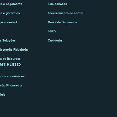
o e pagamento
Fale conosco
to e garantias
Encerramento de conta
ção cambial
Canal de Denúncias
a
LGPD
e Soluções
Ouvidoria
istração Fiduciária
o de Recursos
NTEÚDO
órios econômicos
ção Financeira
iais