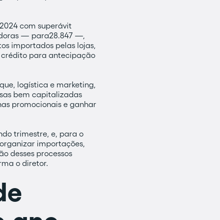
 2024 com superávit
adoras — para28.847 —,
os importados pelas lojas,
r crédito para antecipação
e, logística e marketing,
esas bem capitalizadas
has promocionais e ganhar
o trimestre, e, para o
, organizar importações,
ão desses processos
rma o diretor.
de