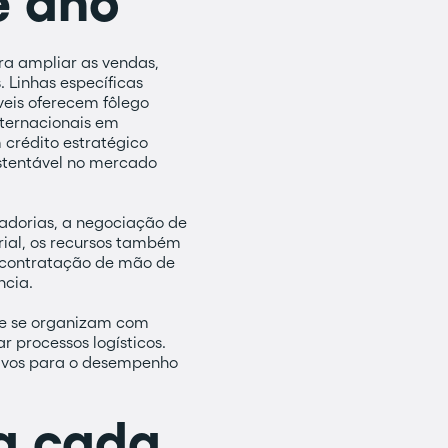
e ano
ra ampliar as vendas,
 Linhas específicas
veis oferecem fôlego
nternacionais em
 crédito estratégico
stentável no mercado
cadorias, a negociação de
rial, os recursos também
e contratação de mão de
ncia.
ue se organizam com
 processos logísticos.
sivos para o desempenho
a cada