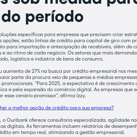
 do período
soluções específicas para empresas que precisam criar estra
s opções, estão linhas de crédito para capital de giro com pr
nto para importação e antecipação de recebíveis, além de c
 e ao ritmo de cada negócio. Os setores que mais demanda
do, logística e indústria de bens de consumo.
ou aumento de 27% na busca por crédito empresarial nos m
 maior parte da procura veio de pequenas e médias empresa
s promocionais. “Para 2025, a expectativa é de crescimento
ca e pela expansão do comércio digital. As empresas que 
 esse cenário promissor”, afirma Izzy.
her a melhor opção de crédito para sua empresa?
, o Ouribank oferece consultoria especializada, agilidade na
s digitais. As ferramentas incluem relatórios de desempenh
ito em tempo real, otimizando a gestão empresarial.