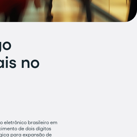
go
ais no
 eletrônico brasileiro em
imento de dois dígitos
égica para expansão de