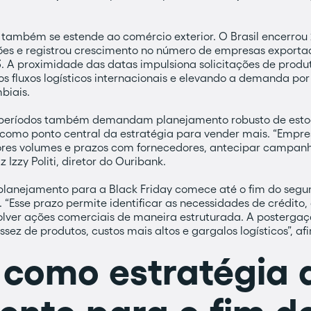
 também se estende ao comércio exterior. O Brasil encerrou
hões e registrou crescimento no número de empresas export
. A proximidade das datas impulsiona solicitações de produt
 fluxos logísticos internacionais e elevando a demanda po
biais.
períodos também demandam planejamento robusto de estoqu
 como ponto central da estratégia para vender mais. “Empr
es volumes e prazos com fornecedores, antecipar campan
Izzy Politi, diretor do Ouribank.
anejamento para a Black Friday comece até o fim do segund
o. “Esse prazo permite identificar as necessidades de crédito
olver ações comerciais de maneira estruturada. A postergaç
sez de produtos, custos mais altos e gargalos logísticos”, afi
 como estratégia 