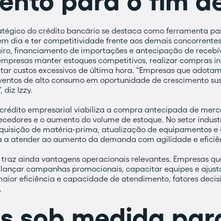
ento para o fim d
ratégico do crédito bancário se destaca como ferramenta pa
 dia e ter competitividade frente aos demais concorrentes.
giro, financiamento de importações e antecipação de recebí
 empresas manter estoques competitivos, realizar compras i
tar custos excessivos de última hora. “Empresas que adotam
entos de alto consumo em oportunidade de crescimento su
 diz Izzy.
 crédito empresarial viabiliza a compra antecipada de mer
cedores e o aumento do volume de estoque. No setor indust
aquisição de matéria-prima, atualização de equipamentos 
a a atender ao aumento da demanda com agilidade e eficiê
traz ainda vantagens operacionais relevantes. Empresas q
ançar campanhas promocionais, capacitar equipes e ajustar
aior eficiência e capacidade de atendimento, fatores deci
.
s sob medida par