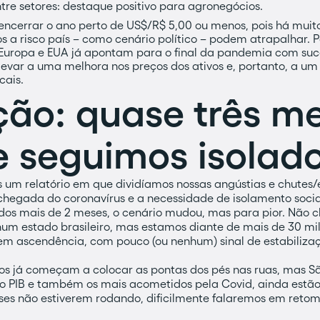
tre setores: destaque positivo para agronegócios.
ncerrar o ano perto de US$/R$ 5,00 ou menos, pois há muito 
os a risco país – como cenário político – podem atrapalhar. P
 Europa e EUA já apontam para o final da pandemia com suc
evar a uma melhora nos preços dos ativos e, portanto, a u
cais.
ção: quase três m
e seguimos isolado
mos um relatório em que dividíamos nossas angústias e chutes
a chegada do coronavírus e a necessidade de isolamento soci
ados mais de 2 meses, o cenário mudou, mas para pior. Não
m estado brasileiro, mas estamos diante de mais de 30 mil
m ascendência, com pouco (ou nenhum) sinal de estabilizaç
s já começam a colocar as pontas dos pés nas ruas, mas São
o PIB e também os mais acometidos pela Covid, ainda estã
ses não estiverem rodando, dificilmente falaremos em reto