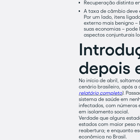
Recuperação distinta en
A taxa de câmbio deve e
Por um lado, itens ligad
externo mais benigno –
suas economias – pode l
aspectos conjunturais lo
Introdu
depois 
No início de abril, solta
cenário brasileiro, após 
relatório completo
)
. Pass
sistema de saúde em nenhu
infectados, com números e
em isolamento social.
Verdade que alguns estado
estados com maior peso n
reabertura; e enquanto es
econômica no Brasil.