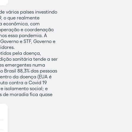
 vários países investindo
9, o que realmente
ca econômica, com
ooperação e coordenação
rmos essa pandemia. A
 Governo e STF, Governo e
idores.
tidos pela doença,
ição sanitária tende a ser
íses emergentes numa
o Brasil 88,3% das pessoas
centro da doença (EUA é
luta contra a Covid 19
e isolamento social; e
 de moradia fica quase