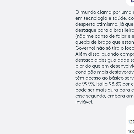
O mundo clama por uma no
em tecnologia e saúde, co
desperta otimismo, já qu
destaque para a brasilei
(não me canso de falar e 
queda de braço que estamo
Governo) não só tira o f
Além disso, quando compa
destaco a desigualdade so
pior do que em desenvolv
condição mais desfavoráve
têm acesso ao básico serv
de 99,9%, Itália 98,8% por
pode ser mais dura para e
esse segundo, embora amp
inviável.