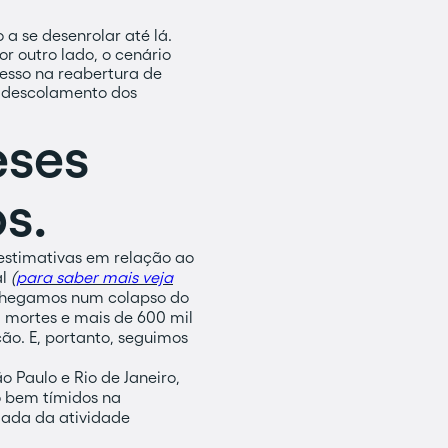
a se desenrolar até lá.
or outro lado, o cenário
esso na reabertura de
m descolamento dos
eses
s.
/estimativas em relação ao
al
(
para saber mais veja
 chegamos num colapso do
 mortes e mais de 600 mil
ão. E, portanto, seguimos
 Paulo e Rio de Janeiro,
o bem tímidos na
mada da atividade