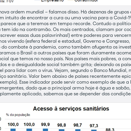
va ordem mundial – falamos disso. Há dezenas de grupos de
m intuito de encontrar a cura ou uma vacina para a Covid-1
e parece que a teremos em tempo recorde. Contudo a políti
ra tem ido na contramão. Os mais centrados, clamam por c
escrever essas duas palavrinhas!) entre poderes para vence
s vivendo (esfera federal e estadual, Governo e Congresso,
oco do combate à pandemia, como também afugenta os invest
ramos o Brasil a outros países que foram duramente acome
cial que temos no nosso país. Nos países mais pobres, a cond
idos e a desigualdade social também grita; deixando os pa
l para lidar com o vírus. Vejam, segundo o Banco Mundial, n
iço sanitário. Valor bem abaixo de países recentemente epi
 exemplo). Esse indicador pode servir como exemplo de que a 
mergentes, dado que a principal arma hoje é água e sabão, 
lamente aplicado, sabemos que se depender das condições