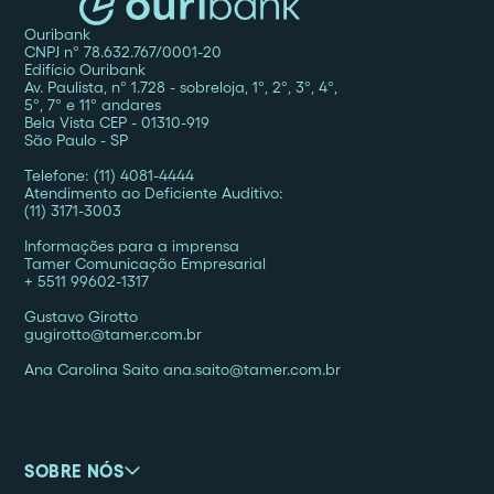
Ouribank
CNPJ nº 78.632.767/0001-20
Edifício Ouribank
Av. Paulista, nº 1.728 - sobreloja, 1º, 2º, 3º, 4º,
5º, 7º e 11º andares
Bela Vista CEP - 01310-919
São Paulo - SP
Telefone: (11) 4081-4444
Atendimento ao Deficiente Auditivo:
(11) 3171-3003
Informações para a imprensa
Tamer Comunicação Empresarial
+ 5511 99602-1317
Gustavo Girotto
gugirotto@tamer.com.br
Ana Carolina Saito ana.saito@tamer.com.br
SOBRE NÓS