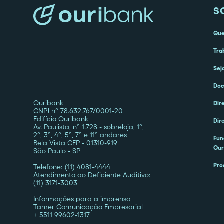
S
Qu
Tra
Sej
Doc
Ouribank
Dir
CNPJ nº 78.632.767/0001-20
Edifício Ouribank
Dir
Av. Paulista, nº 1.728 - sobreloja, 1º,
2º, 3º, 4º, 5º, 7º e 11º andares
Fun
Bela Vista CEP - 01310-919
Our
São Paulo - SP
Pro
Telefone: (11) 4081-4444
Atendimento ao Deficiente Auditivo:
(11) 3171-3003
Informações para a imprensa
Tamer Comunicação Empresarial
+ 5511 99602-1317