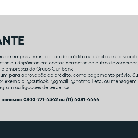
ANTE
ece empréstimos, cartão de crédito ou débito e não solicita
tos ou depósitos em contas correntes de outros favorecidos
o e empresas do Grupo Ouribank .
mum para aprovação de crédito, como pagamento prévio. Su
por exemplo: @outlook, @gmail, @hotmail etc. ou mensagem 
gram ou ligações de terceiros.
o conosco:
0800-771-4342
ou
(11) 4081-4444