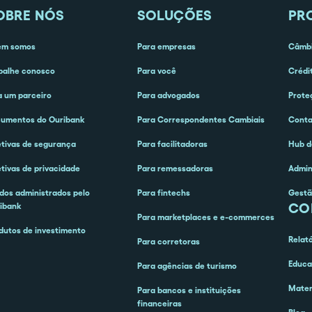
OBRE NÓS
SOLUÇÕES
PR
em somos
Para empresas
Câmbi
balhe conosco
Para você
Crédi
a um parceiro
Para advogados
Prote
umentos do Ouribank
Para Correspondentes Cambiais
Cont
etivas de segurança
Para facilitadoras
Hub d
etivas de privacidade
Para remessadoras
Admin
dos administrados pelo
Para fintechs
Gestã
CO
ibank
Para marketplaces e e-commerces
dutos de investimento
Relat
Para corretoras
Educa
Para agências de turismo
Mater
Para bancos e instituições
financeiras