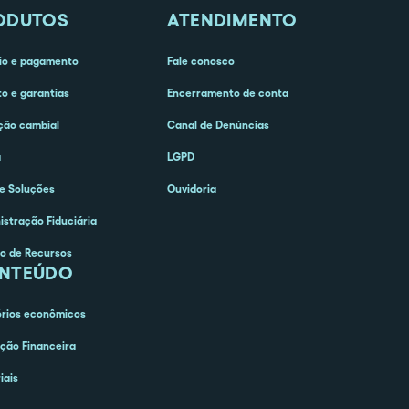
ODUTOS
ATENDIMENTO
o e pagamento
Fale conosco
to e garantias
Encerramento de conta
ção cambial
Canal de Denúncias
a
LGPD
e Soluções
Ouvidoria
istração Fiduciária
o de Recursos
NTEÚDO
órios econômicos
ção Financeira
iais