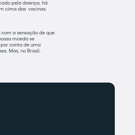
cado pela doença, há
u em cima das vacinas.
os com a sensação de que
 nossa moeda se
 por conta de uma
s. Mas, no Brasil,