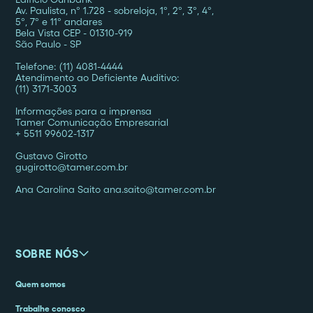
Av. Paulista, nº 1.728 - sobreloja, 1º, 2º, 3º, 4º,
5º, 7º e 11º andares
Bela Vista CEP - 01310-919
São Paulo - SP
Telefone: (11) 4081-4444
Atendimento ao Deficiente Auditivo:
(11) 3171-3003
Informações para a imprensa
Tamer Comunicação Empresarial
+ 5511 99602-1317
Gustavo Girotto
gugirotto@tamer.com.br
Ana Carolina Saito ana.saito@tamer.com.br
SOBRE NÓS
Quem somos
Trabalhe conosco