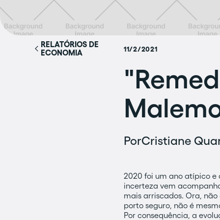
RELATÓRIOS DE
11/2/2021
ECONOMIA
"Remedi
Malemol
Por
Cristiane Quar
2020 foi um ano atípico 
incerteza vem acompanhad
mais arriscados. Ora, nã
porto seguro, não é mesm
Por consequência, a evolu