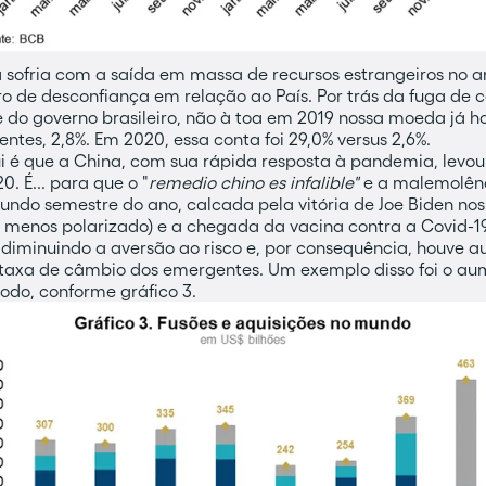
já sofria com a saída em massa de recursos estrangeiros no
de desconfiança em relação ao País. Por trás da fuga de cap
e do governo brasileiro, não à toa em 2019 nossa moeda já h
tes, 2,8%. Em 2020, essa conta foi 29,0% versus 2,6%.
 é que a China, com sua rápida resposta à pandemia, levou 
0. É... para que o "
remedio chino es infalible"
e a malemolênc
undo semestre do ano, calcada pela vitória de Joe Biden nos 
menos polarizado) e a chegada da vacina contra a Covid-1
diminuindo a aversão ao risco e, por consequência, houve a
 taxa de câmbio dos emergentes. Um exemplo disso foi o au
íodo, conforme gráfico 3.