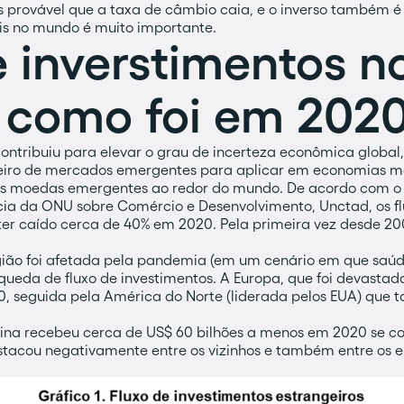
s provável que a taxa de câmbio caia, e o inverso também é 
ais no mundo é muito importante.
e inverstimentos n
 como foi em 202
ntribuiu para elevar o grau de incerteza econômica global,
nheiro de mercados emergentes para aplicar em economias m
s moedas emergentes ao redor do mundo. De acordo com o R
ia da ONU sobre Comércio e Desenvolvimento, Unctad, os fl
ter caído cerca de 40% em 2020. Pela primeira vez desde 200
egião foi afetada pela pandemia (em um cenário em que saú
 queda de fluxo de investimentos. A Europa, que foi devastad
, seguida pela América do Norte (liderada pelos EUA) que 
tina recebeu cerca de US$ 60 bilhões a menos em 2020 se 
destacou negativamente entre os vizinhos e também entre os 