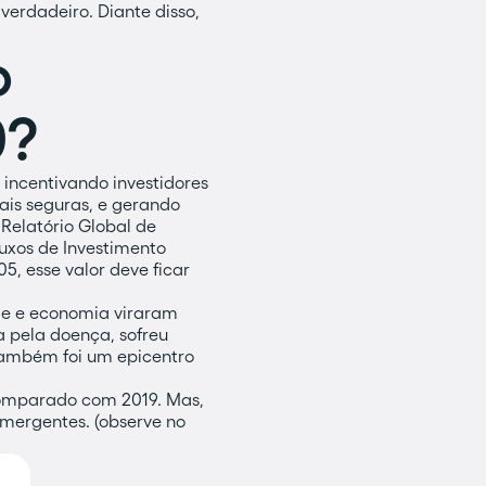
verdadeiro. Diante disso,
o
0?
 incentivando investidores
ais seguras, e gerando
elatório Global de
uxos de Investimento
5, esse valor deve ficar
de e economia viraram
a pela doença, sofreu
também foi um epicentro
comparado com 2019. Mas,
emergentes. (observe no