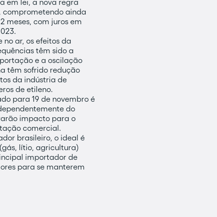
a em lei, a nova regra
no, comprometendo ainda
 12 meses, com juros em
2023.
no ar, os efeitos da
sequências têm sido a
mportação e a oscilação
na têm sofrido redução
os da indústria de
os de etileno.
ado para 19 de novembro é
independentemente do
trarão impacto para o
ntação comercial.
dor brasileiro, o ideal é
ás, lítio, agricultura)
rincipal importador de
adores para se manterem