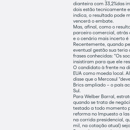
dianteira com 33,2%das in
dois estão tecnicamente e
indica, o resultado pode 
vencerá o embate.
Mas, afinal, como o result
parceiro comercial, atrás
e o cenário mais incerto é
Recentemente, quando per
eventual gestão sua teria
frases conhecidas: “Os soc
insistiram para que ele res
O candidato à frente na d
EUA como moeda local. Alé
disse que o Mercosul “deve
Brics ampliado – o país ac
Sul.
Para Welber Barral, estra
quando se trata de negóc
testado a todo momento p
reforma no Impuesto a las
na corrida presidencial, 
mil, na cotação atual) se