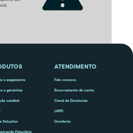
via
ODUTOS
ATENDIMENTO
o e pagamento
Fale conosco
to e garantias
Encerramento de conta
ção cambial
Canal de Denúncias
a
LGPD
e Soluções
Ouvidoria
istração Fiduciária