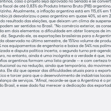
tinos, caso o projeto seja aprovado no Senado e se convert
fiscal de até 0,83% do Produto Interno Bruto (PIB) argenti
izinho. Atualmente, a inflação argentina está em 115,6% em
mbio já desvalorizou o peso argentino em quase 40%, só em 
do resultado das eleições, que deixam um clima de suspense 
 podem ser sentidos no Brasil. “No comércio exterior, as con
ada em dois elementos: a dificuldade em obter licenças de i
diz. Segundo ele, as exportações brasileiras para a Argenti
a observada no último semestre, de 15%no volume de produt
 nos equipamentos de engenharia e baixa de 54% nos polímer
zada e disputa política incerta, o segundo turno pré-agend
uro, no entanto, ainda é uma incógnita e a verdade é que, 
esafios argentinos formam uma lista grande -- e com certeza 
nstitucional ou na redução, ainda que temporária, da movime
sta. Ele diz que apesar das dificuldades atuais para o exporta
ico e torcer para que o desenvolvimento de indústrias locais(g
lança de serviços. “Afinal, recorde-se que a Argentina é o p
 do Brasil, e esse dado faz merecer a dedicação dos export