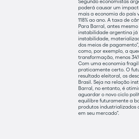
Segundo economistas argen
poderá causar um impacto 
mais a economia do país v
118% ao ano. A taxa de câ
Para Barral, antes mesmo 
instabilidade argentina já
instabilidade, materializ
dos meios de pagamento”, 
como, por exemplo, a qued
transformação, menos 34%
Com uma economia fragili
praticamente certo. O fut
resultado eleitoral, os d
Brasil. Seja na relação i
Barral, no entanto, é otimi
aguardar o novo ciclo polít
equilibre futuramente a ba
produtos industrializados
em seu mercado”.