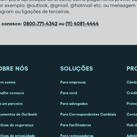
por exemplo: @outlook, @gmail, @hotmail etc. ou mensagem 
gram ou ligações de terceiros.
o conosco:
0800-771-4342
ou
(11) 4081-4444
OBRE NÓS
SOLUÇÕES
PR
em somos
Para empresas
Câmbi
balhe conosco
Para você
Crédi
a um parceiro
Para advogados
Prote
umentos do Ouribank
Para Correspondentes Cambiais
Cont
etivas de segurança
Para facilitadoras
Hub d
etivas de privacidade
Para remessadoras
Admin