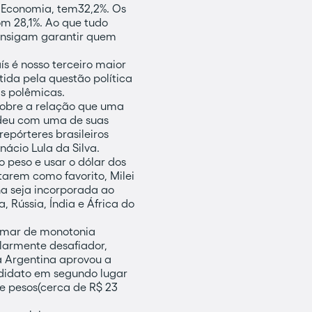
a Economia, tem32,2%. Os
om 28,1%. Ao que tudo
consigam garantir quem
ís é nosso terceiro maior
ida pela questão política
as polêmicas.
sobre a relação que uma
ondeu com uma de suas
repórteres brasileiros
nácio Lula da Silva.
 peso e usar o dólar dos
tarem como favorito, Milei
ina seja incorporada ao
 Rússia, Índia e África do
lamar de monotonia
larmente desafiador,
a Argentina aprovou a
ndidato em segundo lugar
e pesos(cerca de R$ 23