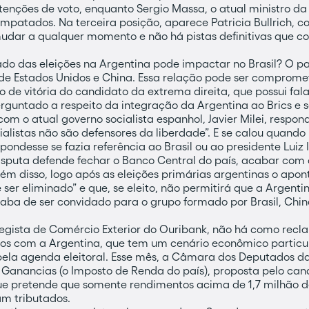
tenções de voto, enquanto Sergio Massa, o atual ministro d
mpatados. Na terceira posição, aparece Patricia Bullrich, c
mudar a qualquer momento e não há pistas definitivas que 
ado das eleições na Argentina pode impactar no Brasil? O pa
 de Estados Unidos e China. Essa relação pode ser compromet
 o de vitória do candidato da extrema direita, que possui fal
guntado a respeito da integração da Argentina ao Brics e 
 com o atual governo socialista espanhol, Javier Milei, resp
ialistas não são defensores da liberdade”. E se calou quando 
pondesse se fazia referência ao Brasil ou ao presidente Luiz I
isputa defende fechar o Banco Central do país, acabar com o
m disso, logo após as eleições primárias argentinas o apon
 ser eliminado” e que, se eleito, não permitirá que a Argent
aba de ser convidado para o grupo formado por Brasil, China,
tegista de Comércio Exterior do Ouribank, não há como rec
ios com a Argentina, que tem um cenário econômico particu
ela agenda eleitoral. Esse mês, a Câmara dos Deputados d
 Ganancias (o Imposto de Renda do país), proposta pelo ca
que pretende que somente rendimentos acima de 1,7 milhão d
jam tributados.