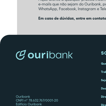
e-mails que não sejam do Ouribank, 
WhatsApp, Facebook, Instagram e Tele
Em caso de dúvidas, entre em contat
S
Qu
Tra
Sej
Doc
Ouribank
Dir
CNPJ nº 78.632.767/0001-20
Edifício Ouribank
Dir