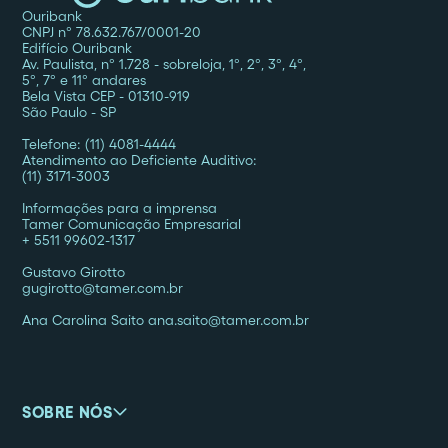
Ouribank
CNPJ nº 78.632.767/0001-20
Edifício Ouribank
Av. Paulista, nº 1.728 - sobreloja, 1º, 2º, 3º, 4º,
5º, 7º e 11º andares
Bela Vista CEP - 01310-919
São Paulo - SP
Telefone: (11) 4081-4444
Atendimento ao Deficiente Auditivo:
(11) 3171-3003
Informações para a imprensa
Tamer Comunicação Empresarial
+ 5511 99602-1317
Gustavo Girotto
gugirotto@tamer.com.br
Ana Carolina Saito ana.saito@tamer.com.br
SOBRE NÓS