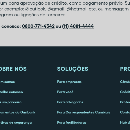
mum para aprovação de crédito, como pagamento prévio. Su
por exemplo: @outlook, @gmail, @hotmail etc. ou mensagem 
gram ou ligações de terceiros.
o conosco:
0800-771-4342
ou
(11) 4081-4444
OBRE NÓS
SOLUÇÕES
PR
em somos
Para empresas
Câmbi
balhe conosco
Para você
Crédi
a um parceiro
Para advogados
Prote
umentos do Ouribank
Para Correspondentes Cambiais
Cont
etivas de segurança
Para facilitadoras
Hub d