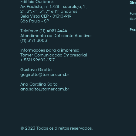
Edifício Ouribank
Dir
Av. Paulista, nº 1.728 - sobreloja, 1º,
2º, 3º, 4º, 5º, 7º e 11º andares
Fun
Bela Vista CEP - 01310-919
Our
São Paulo - SP
Pro
Telefone: (11) 4081-4444
Atendimento ao Deficiente Auditivo:
(11) 3171-3003
Informações para a imprensa
Tamer Comunicação Empresarial
+ 5511 99602-1317
Gustavo Girotto
gugirotto@tamer.com.br
Ana Carolina Saito
ana.saito@tamer.com.br
© 2023 Todos os direitos reservados.