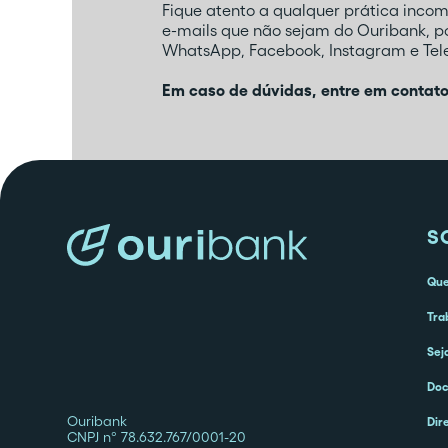
Fique atento a qualquer prática inco
e-mails que não sejam do Ouribank, 
WhatsApp, Facebook, Instagram e Tele
Em caso de dúvidas, entre em contat
S
Qu
Tra
Sej
Doc
Ouribank
Dir
CNPJ nº 78.632.767/0001-20