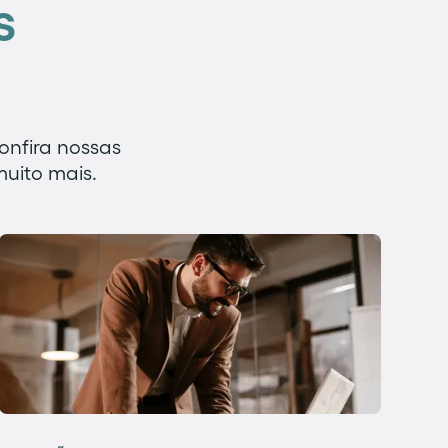
s
onfira nossas
muito mais.