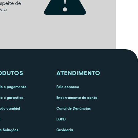
speite de
via
ODUTOS
ATENDIMENTO
o e pagamento
Fale conosco
to e garantias
Encerramento de conta
ção cambial
Canal de Denúncias
a
LGPD
e Soluções
Ouvidoria