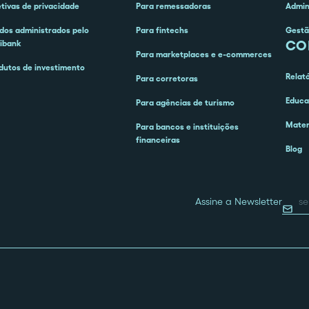
etivas de privacidade
Para remessadoras
Admin
dos administrados pelo
Para fintechs
Gestã
CO
ibank
Para marketplaces e e-commerces
dutos de investimento
Relat
Para corretoras
Educa
Para agências de turismo
Mater
Para bancos e instituições
financeiras
Blog
Assine a Newsletter