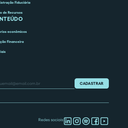
istração Fiduciária
o de Recursos
NTEÚDO
órios econômicos
ção Financeira
iais
Redes sociais