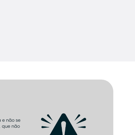
 e não se
, que não