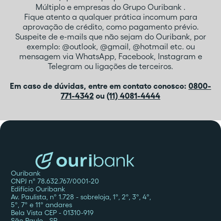
Múltiplo e empresas do Grupo Ouribank .
Fique atento a qualquer prática incomum para
aprovação de crédito, como pagamento prévio.
Suspeite de e-mails que não sejam do Ouribank, por
exemplo: @outlook, @gmail, @hotmail etc. ou
mensagem via WhatsApp, Facebook, Instagram e
Telegram ou ligações de terceiros.
Em caso de dúvidas, entre em contato conosco:
0800-
771-4342
ou
(11) 4081-4444
Ouribank
CNPJ nº 78.632.767/0001-20
Edifício Ouribank
Av. Paulista, nº 1.728 - sobreloja, 1º, 2º, 3º, 4º,
5º, 7º e 11º andares
Bela Vista CEP - 01310-919
São Paulo - SP