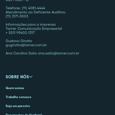
Telefone: (11) 4081-4444
Atendimento ao Deficiente Auditivo:
(11) 3171-3003
Informações para a imprensa
Tamer Comunicação Empresarial
+ 5511 99602-1317
Gustavo Girotto
gugirotto@tamer.com.br
Ana Carolina Saito ana.saito@tamer.com.br
SOBRE NÓS
Quem somos
Trabalhe conosco
Seja um parceiro
Documentos do Ouribank